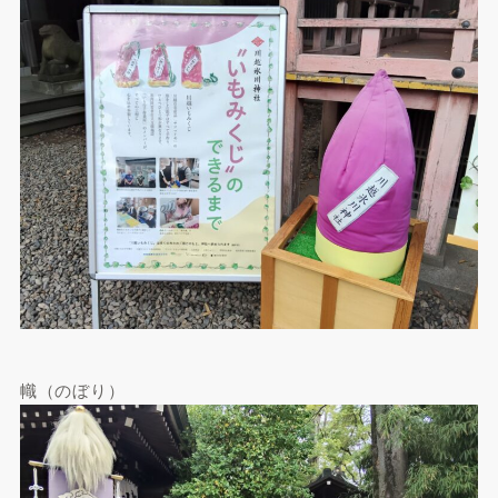
幟（のぼり）